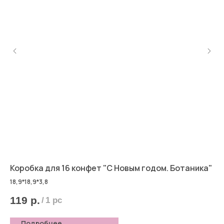
Коробка для 16 конфет "С Новым годом. Ботаника"
Сы
18,9*18,9*3,8
119
р.
1
/
1 pc
Подробнее