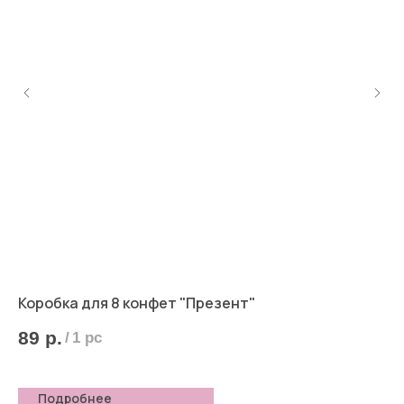
Коробка для 8 конфет "Презент"
Ко
89
р.
1
/
1 pc
Подробнее