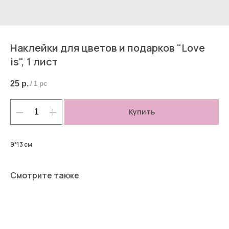
Наклейки для цветов и подарков "Love
is", 1 лист
25
р.
/
1 pc
Купить
9*13 см
Смотрите также