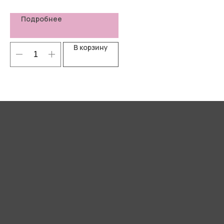
Подробнее
В корзину
Я согласен(-а) с
Политикой
конфиденциальности
Отправить