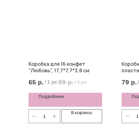
Коробка для 16 конфет
Коробк
"Любовь", 17,7*7,7*3,8 см
пласти
годом"
65
р.
99
р.
79
р.
/
1 pc
/
1 pc
Подробнее
По
В корзину