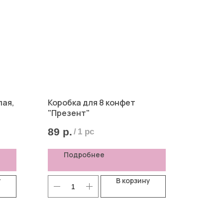
лая,
Коробка для 8 конфет
"Презент"
89
р.
/
1 pc
Подробнее
у
В корзину