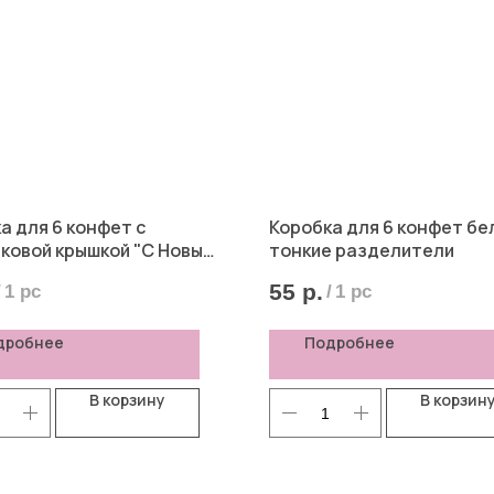
а для 6 конфет с
Коробка для 6 конфет бе
ковой крышкой "С Новым
тонкие разделители
 Снегири, 10*14,5*3 см
55
р.
/
1 pc
/
1 pc
дробнее
Подробнее
В корзину
В корзин