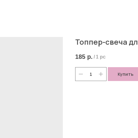
Топпер-свеча дл
185
р.
/
1 pc
Купить