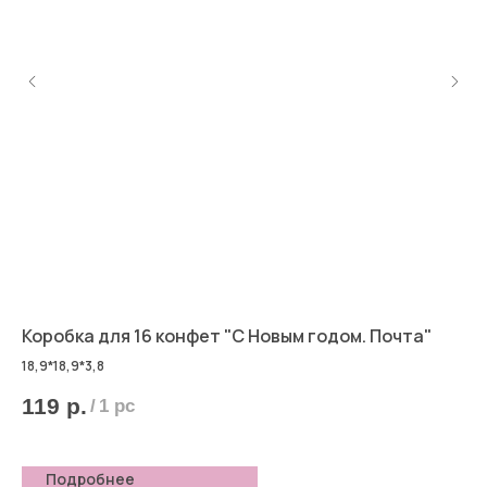
Коробка для 16 конфет "С Новым годом. Почта"
Ко
см
18,9*18,9*3,8
119
р.
/
1 pc
6
Подробнее