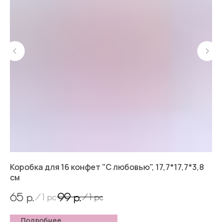
Коробка для 16 конфет "С любовью", 17,7*17,7*3,8
Сл
см
3
р.
р.
65
99
/
1 pc
/
1 pc
Подробнее