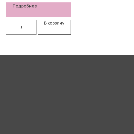
Подробнее
В корзину
Я согласен(-а) с
Политикой
конфиденциальности
Отправить