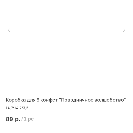
Коробка для 9 конфет "Праздничное волшебство"
Ко
14,7*14,7*3,5
89
р.
6
/
1 pc