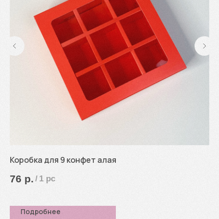
Коробка для 9 конфет алая
Ко
кр
76
р.
/
1 pc
3
Подробнее