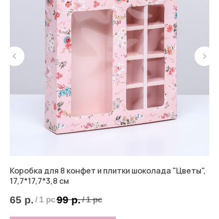
Коробка для 8 конфет и плитки шоколада "Цветы",
Ко
м
17,7*17,7*3,8 см
9
65
р.
99
р.
/
1 pc
/
1 pc