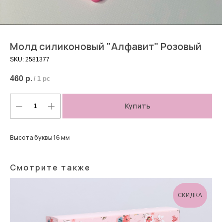
Молд силиконовый "Алфавит" Розовый
SKU:
2581377
460
р.
/
1 pc
Купить
Высота буквы 16 мм
Смотрите также
СКИДКА