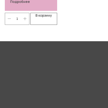
Подробнее
В корзину
Я согласен(-а) с
Политикой
конфиденциальности
Отправить