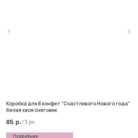
Коробка для 8 конфет "Счастливого Нового года"
Сл
белая хвоя снеговик
5
85
р.
/
1 pc
Подробнее