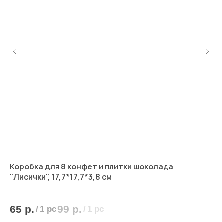
8
Коробка для 8 конфет и плитки шоколада
Ко
"Лисички", 17,7*17,7*3,8 см
ел
10,
65
р.
99
р.
6
/
1 pc
/
1 pc