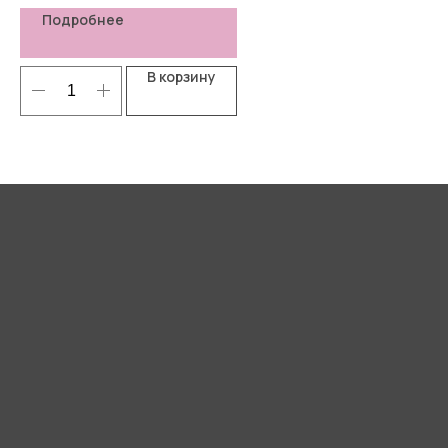
Подробнее
В корзину
Я согласен(-а) с
Политикой
конфиденциальности
Отправить