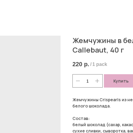
Жемчужины в бел
Callebaut, 40 г
220
р.
/
1 pack
Купить
Жемчужины Crispearls из н
белого шоколада.
Состав:
белый шоколад (сахар, кака
сухие сливки, сыворотка, в