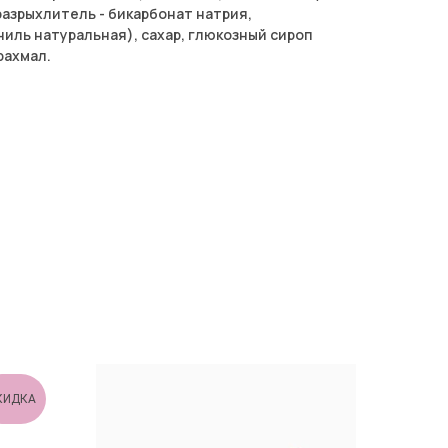
разрыхлитель - бикарбонат натрия,
ниль натуральная), сахар, глюкозный сироп
рахмал.
КИДКА