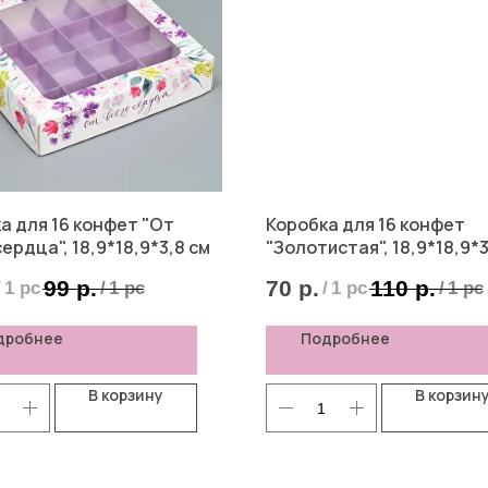
а для 16 конфет "От
Коробка для 16 конфет
сердца", 18,9*18,9*3,8 см
"Золотистая", 18,9*18,9*3
99
р.
70
р.
110
р.
/
1 pc
/
1 pc
/
1 pc
/
1 pc
дробнее
Подробнее
В корзину
В корзин