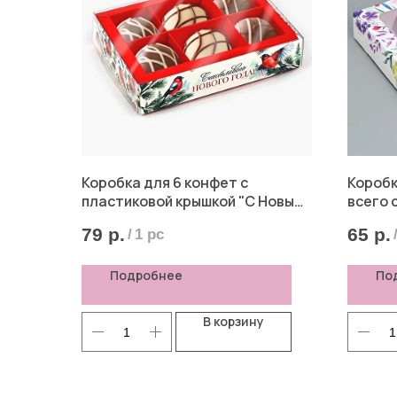
Коробка для 6 конфет с
Коробк
пластиковой крышкой "С Новым
всего 
годом" Снегири, 10*14,5*3 см
79
р.
65
р.
/
1 pc
Подробнее
По
В корзину