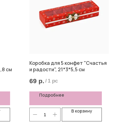
Коробка для 5 конфет "Счастья
,8 см
и радости", 21*3*5,5 см
69
р.
/
1 pc
Подробнее
у
В корзину