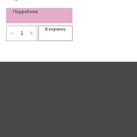
Подробнее
В корзину
Я согласен(-а) с
Политикой
конфиденциальности
Отправить