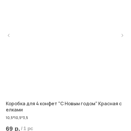
Коробка для 4 конфет "С Новым годом" Красная с
Ко
елками
10,5*10,5*3,5
4
69
р.
/
1 pc