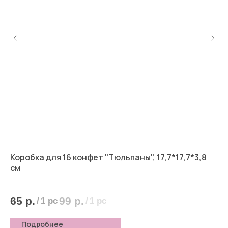
Коробка для 16 конфет "Тюльпаны", 17,7*17,7*3,8
Ко
см
8
65
р.
99
р.
/
1 pc
/
1 pc
Подробнее