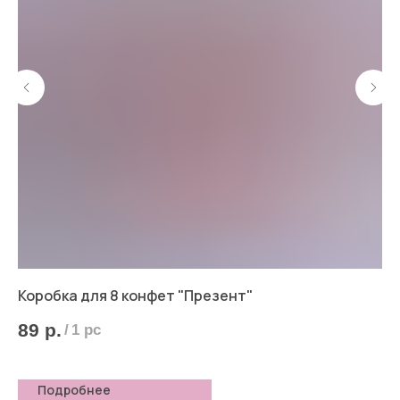
Коробка для 8 конфет "Презент"
Ко
89
р.
9
/
1 pc
Подробнее