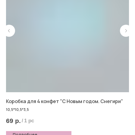
а"
Коробка для 4 конфет "С Новым годом. Снегири"
Ко
10,5*10,5*3,5
69
р.
6
/
1 pc
Подробнее