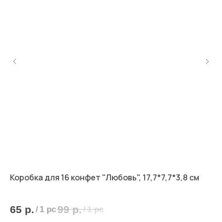
Коробка для 16 конфет "Любовь", 17,7*7,7*3,8 см
Сл
65
р.
99
р.
3
/
1 pc
/
1 pc