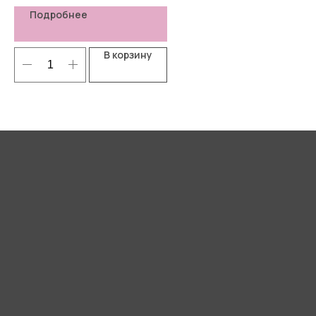
Подробнее
В корзину
Я согласен(-а) с
Политикой
конфиденциальности
Отправить